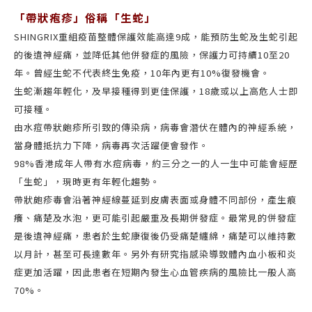
「帶狀疱疹」俗稱「生蛇」
SHINGRIX重組疫苗整體保護效能高達9成，能預防生蛇及生蛇引起
的後遺神經痛，並降低其他併發症的風險，保護力可持續10至20
年。曾經生蛇不代表終生免疫，10年內更有10%復發機會。
生蛇漸趨年輕化，及早接種得到更佳保護，18歲或以上高危人士即
可接種。
由水痘帶狀皰疹所引致的傳染病，病毒會潛伏在體內的神經系統，
當身體抵抗力下降，病毒再次活躍便會發作。
98%香港成年人帶有水痘病毒，約三分之一的人一生中可能會經歷
「生蛇」，現時更有年輕化趨勢。
帶狀皰疹毒會沿著神經線蔓延到皮膚表面或身體不同部份，產生痕
癢、痛楚及水泡，更可能引起嚴重及長期併發症。最常見的併發症
是後遺神經痛，患者於生蛇康復後仍受痛楚纏綿，痛楚可以維持數
以月計，甚至可長達數年。另外有研究指感染導致體內血小板和炎
症更加活躍，因此患者在短期內發生心血管疾病的風險比一般人高
70%。