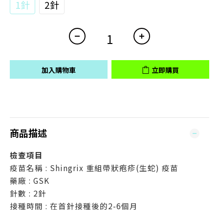
1針
2針
加入購物車
立即購買
商品描述
檢查項目
疫苗名稱 : Shingrix 重組帶狀疱疹(生蛇) 疫苗
藥廠 : GSK
針數
:
2針
接種時間
:
在首針接種後的2-6個月