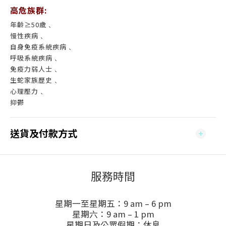
高危族群:
年齡≥50歲﹑
慢性疾病﹑
自身免疫系統疾病﹑
呼吸系統疾病﹑
免疫力弱人士﹑
生蛇家族歷史﹑
心理壓力﹑
抑鬱
送貨及付款方式
服務時間
星期一至星期五：9 am – 6 pm
星期六：9 am – 1 pm
星期日及公眾假期：休息