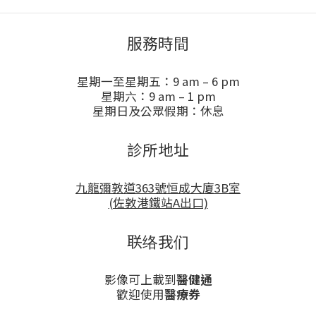
服務時間
星期一至星期五：9 am – 6 pm
星期六：9 am – 1 pm
星期日及公眾假期：休息
診所地址
九龍彌敦道363號恒成大廈3B室
(佐敦港鐵站A出口)
联络我们
影像可上載到
醫健通
歡迎使用
醫療券