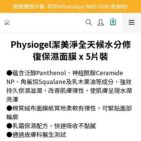
精選體檢計劃  即刻WhatsApp 9685 5290 查詢啦!
Physiogel潔美淨全天候水分修
復保濕面膜 x 5片裝
●蘊含泛醇Panthenol、神經酰胺Ceramide 
NP、角鯊烷Squalane及乳木果油等成分，強效
持久保濕滋潤，改善肌膚彈性，使肌膚呈現水潤
亮澤
●棉質絨布面膜紙質地柔軟有彈性，可緊貼面部
輪廓
●乳霜保濕配方，快速吸收不黏膩
●通過皮膚科醫生測試