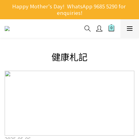
Happy Mother's Day!  WhatsApp 9685 5290 for 
enquiries!
健康札記