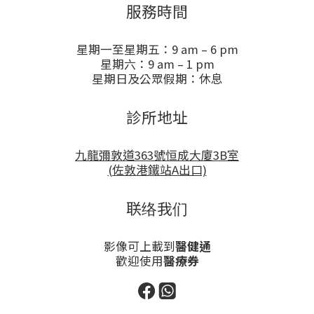
服務時間
星期一至星期五：9 am – 6 pm
星期六：9 am – 1 pm
星期日及公眾假期：休息
診所地址
九龍彌敦道363號恒成大廈3B室
(佐敦港鐵站A出口)
联络我们
影像可上載到
醫健通
歡迎使用
醫療券