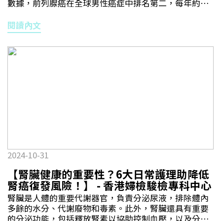
數據，前列腺癌在全球男性癌症中排名第二，每年約有
留法）的前列腺切除手術，病人術後1星期毋須穿紙尿片
和蔬菜，有助降低尿液的酸度，預防尿酸結石。3. 減少
140萬新病例被診斷，這表明前列腺癌對男性健康的影響
的比例分別是41%和71%，可見雷氏空間保留法能大幅
鹽分攝入 過多鈉質會導致尿液中鈣的流失。鈉和鈣在腎
不容小覷。前列腺癌的確切成因仍未完全明確，但年齡
閱讀內文
降低病人術後尿失禁的後遺症，提升生活質素。上述病
臟中共用同一種轉運代謝方式，因此如果攝入高鈉食
是最主要的風險因素，大多數病例發生在50歲以上的男
人最終接受了雷氏空間保留法的根治性前列腺切除手
物，會增加鈣在尿液中的濃度，形成結石。故建議病人
性中。如果家族中有前列腺癌病史，個人患病風險也會
術，覆診時雀躍地告訴我：「醫生，我一張紙尿片都無
避免進食高鹽分食物，如加工食品、快餐、薯片和罐頭
增加。此外，日常攝取高脂肪飲食、缺乏運動及肥胖可
用過呀！」現今手術技術進步，配合病人努力訓練骨盆
等。除改變飲食習慣外，按醫生建議定期監測檢查，也
能會增加患病風險。由於前列腺癌在早期通常沒有明顯
底肌肉，術後尿失禁情况有改善，從而鼓勵他們及早尋
是預防尿路結石復發的關鍵。
症狀，這也是被稱為「隱形殺手」的原因。然而，隨著
求適合治療，不會因內心恐懼手術後可能出現的副作
疾病進展，可能會出現一些症狀，包括排尿困難或尿流
用，耽誤治療及康復的黃金機會。
減弱、頻繁排尿（尤其是夜間）、排尿時疼痛或灼熱
感、血尿或精液中帶血。在晚期，可能會出現骨痛，特
別是在脊椎、髖部或肋骨區域。值得注意的是，這些症
狀也可能由其他非癌症性疾病引起，如良性前列腺增
生。因此，出現這些症狀時，及時就醫進行檢查是十分
重要。早期進行篩檢有助及早發現前列腺癌，常用的診
2024-10-31
斷方法包括前列腺特異性抗原（PSA）血液檢查、肛門
指檢（DRE）、經直腸超聲波檢查（TRUS）、前列腺活
【腎臟健康的重要性？6大日常護理助降低
檢和磁力共振掃描（MRI）。PSA是前列腺細胞產生的蛋
腎癌復發風險！】 - 香港婦檢駿檢專科中心
白質，PSA水平升高可能表明存在前列腺癌，但也可能
腎臟是人體的重要代謝器官，負責分泌尿液，排除體內
由其他原因引起。肛門指檢是醫生通過直腸觸診前列
多餘的水分、代謝廢物和毒素。此外，腎臟還具有重要
腺，檢查是否有異常腫塊或硬結。如果PSA水平升高或
的分泌功能，包括釋放腎素以協助控制血壓，以及分泌
DRE結果異常，可能需要進行活檢，這涉及取出小塊前