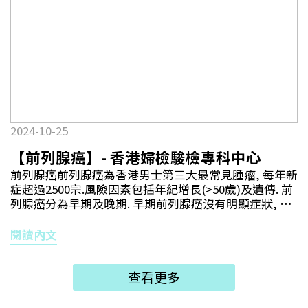
等.醫生會為病人安排電腦掃描以準確瞭解結石情況, 並
透過血液及尿液測試評估腎功能及尿液酸鹼度或尿道有
否發炎情況.腎結石的處理方法視乎結石大小及位置. 如
果結石大於5毫米, 可利用體外衝擊波經過皮膚傳入體內
震碎結石. 這種手術對於1厘米或以下結石成功率有7至8
成.當腎結石掉進輸尿管, 可進行輸尿管內窺鏡碎石手術.
醫生會將輸尿管內窺鏡經過尿道放入輸尿管, 用激光擊碎
結石, 手術成功率可達九成.至於兩釐米以上腎結石則可
考慮經皮腎穿刺取石手術. 醫生會在X光或超聲波引導下,
2024-10-25
用刺針穿過皮膚進入腎臟, 然後構建一條管道用內窺鏡經
過管道進入腎臟把結石擊碎吸走. 這手術放案結石清除率
【前列腺癌】- 香港婦檢駿檢專科中心
可達超過九成. 撰文：泌尿科專科醫生 – 敖章鐘醫生
前列腺癌前列腺癌為香港男士第三大最常見腫瘤, 每年新
症超過2500宗.風險因素包括年紀增長(>50歲)及遺傳. 前
列腺癌分為早期及晚期. 早期前列腺癌沒有明顯症狀, 病
人可能會出現同前列腺肥大相似事情況, 包括尿急尿頻,
小便緩慢或夜尿問題. 晚期前列腺癌病人可能出現疲倦,
閱讀內文
骨痛, 消瘦甚至血尿等症狀, 快必須儘快求醫.醫生會為病
人做指探檢查前列腺, 抽血檢驗前列腺特異抗原
(Prostate Specific Antigen/ PSA)及磁力共振掃描評估
查看更多
前列腺腫瘤位置及期數. 醫生還會安排病人抽取前列腺活
組織檢查以確定前列腺癌的惡性程度及期數.根據病人年