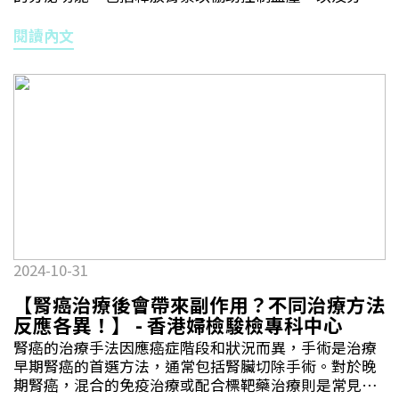
紅血球生成素以確保體內有足夠的紅細胞。因此，腎癌
列腺組織進行顯微鏡檢查。前列腺癌的治療方案取決於
不僅會破壞腎臟的正常功能，還可能導致腎功能逐漸下
閱讀內文
癌症的分期階段、患者的年齡和整體健康狀況。主要治
降，甚至引發腎衰竭。儘管醫學進步顯著提升了腎癌的
療方法包括主動監測、局部定位治療、手術治療、放射
治療效果，但術後復發風險不容忽視。 Q1：腎癌患者該
治療、激素治療、化療、免疫治療和標靶治療。對於早
遵從哪些術後日常護理？A：1. 監察腎癌復發：患者須根
期至中期階段的前列腺癌，醫生可能採用機械臂方式進
據腎癌惡性程度及期數定期接受影像掃描檢查，包括電
行手術，治療的成功率較高。機械臂前列腺手術利用四
腦掃描（CT Scan）、磁力共振（MRI）或正電子掃描
個小切口和靈活的機械臂工具，進行精確的癌細胞切
（PET-CT），監察術後復發情況。患者一般需要接受5
除。局部定位治療是透過不同能量，例如高強度聚焦超
年的術後影像掃描檢查。 2. 監察腎臟功能：如果進行了
聲波（HIFU）或微波對前列腺癌部份進行消融破壞。手
部分或全腎切除，剩餘的腎臟需要承擔更大的負擔，長
術入侵性低及較傳統手術大大減低尿失禁或勃起功能障
期可能導致剩餘腎臟功能下降。腎癌患者即便在進行手
礙風險。而激素治療是通過降低體內睪酮水平來抑制癌
術後，應定期接受抽血腎功能檢查，監測剩餘腎臟的功
細胞生長。對於已擴散到前列腺以外的癌症，可能使用
能。患者應留意任何腎功能異常的症狀，如尿量減少或
化療藥物或較新的免疫治療配合標靶治療方法，分別通
水腫等情況，應及時就醫。如果出現急性腎損傷，則應
過刺激患者自身免疫系統和針對癌細胞特定分子來對抗
2024-10-31
遵循醫生的治療計劃。而一些可能令腎功能受損的藥物
癌症。雖然我們無法完全預防前列腺癌，但通過健康的
必須諮詢醫生意見才可服用。 3. 監察血壓、血糖：長期
生活方式可以降低風險。保持健康的飲食習慣，多吃水
【腎癌治療後會帶來副作用？不同治療方法
血壓或血糖過高會加速腎功能衰退。患者在術後應定期
果、蔬菜和全穀物，保持健康體重和規律運動，以及戒
反應各異！】 - 香港婦檢駿檢專科中心
測量血壓及血糖，確保血壓維持在正常範圍，必要時遵
煙都是有效的預防措施。最重要的是，定期進行前列腺
腎癌的治療手法因應癌症階段和狀況而異，手術是治療
從醫囑使用降壓藥物。 4. 保持健康的生活方式：術後如
癌篩查，特別是對於高風險群體。對於50歲以上的男
早期腎癌的首選方法，通常包括腎臟切除手術。對於晚
果不注意飲食和生活方式，可能會導致肥胖和高血壓等
性，建議每年進行一次PSA檢查和肛門指檢。如果屬於
期腎癌，混合的免疫治療或配合標靶藥治療則是常見的
問題，進一步影響腎功能。在飲食方面，患者應選擇低
高風險群體，可能需要更早開始定期檢查。無論男性是