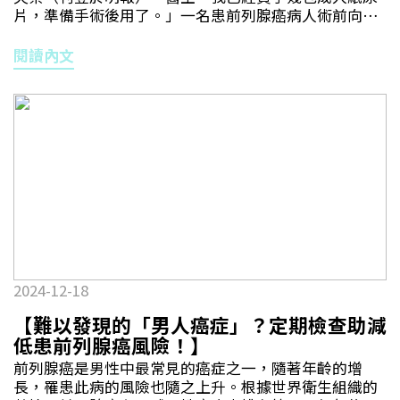
足夠，避免礦物質積聚，降低結石形成的風險。值得一
片，準備手術後用了。」一名患前列腺癌病人術前向我
提的是，不要低估流汗的影響！人體會因流汗失去水
說，並且已為手術後可能會出現的副作用做好心理準
分，此時可能會減少排尿量。所以在運動或大量出汗時
備。傳統前入式 傷控尿組織群「根治性前列腺切除術」
閱讀內文
一定要多飲水，確保身體能產生足夠的尿液。2. 均衡飲
是治療早期至中期前列腺癌的最主要方法，但一般病人
食 根據不同的結石類型，醫生或營養師會有具針對的飲
都會因術後副作用而對手術心生抗拒，當中尤以尿失禁
食建議。•草酸鈣及磷酸鈣結石（最常見） 草酸鈣存在
最困擾。即使大多數病人可在1至3個月內逐漸好轉，但
於許多食物中，少吃一些含有高草酸鈣的食物，包括果
這段期間要穿紙尿片的負擔及不便，確實為病人帶來不
仁、菠菜、紅菜頭、士多啤梨、朱古力和濃茶等，能減
小心理壓力。就此，泌尿科醫生為恢復病人的排尿功
少草酸鈣結石的形成。坊間有傳，「吸收鈣質會生腎
能，積極鑽研更好的手術方案。傳統「前入式」方法，
石」，事實正好相反。要預防尿路結石復發，應增加食
醫生切除前列腺前，需先經過膀胱前面的雷氏空間
物中的鈣質攝取量。建議在一餐中同時攝取含鈣食物
（Retzius space），該空間內包含如前列腺韌帶、靜脈
（如牛奶、乳酪或豆類）和含豐富草酸的食物，令兩者
叢、盆腔筋膜和控尿肌肉群等組織結構，術後病人尿失
更有可能在進入腎臟之前在胃和腸道中結合，從而減少
禁，正正與這些結構在手術中受損有關。後入新式 71%
腎結石的形成。但切記毋須服用鈣片補充，因鈣攝入量
一周後毋須尿片隨着機械臂系統面世，在手術中提供3D
不是愈多愈好，要適可而止。病人也應避免服用大劑量
高清視野及靈活操作空間，令外科醫生能更精準及穩定
維他命C補充劑，以免在體內轉化成草酸鈣；亦不要誤
2024-12-18
地切除前列腺，為日後手術發展提供了技術基礎。2010
信網絡傳說：「飲汽水可以溶解腎石」，因碳酸飲料含
年，保留雷氏空間不受破壞的技術（Retzius-sparing
有磷酸，反而會增加結石形成的風險。•尿酸結石 少肉
【難以發現的「男人癌症」？定期檢查助減
technique）誕生，與傳統前入式不同，這種技術容許
多菜的飲食習慣能有效預防此類結石。紅肉、內臟、貝
低患前列腺癌風險！】
醫生在手術時從前列腺後方進入來切除，完美避開在膀
殼類及酒精飲品均含有大量嘌呤。攝入高嘌呤會增加尿
前列腺癌是男性中最常見的癌症之一，隨著年齡的增
胱前方的雷氏空間，保留與尿控相關的組織結構。及後
酸產生，尿液中高酸濃度會使尿酸結石更容易形成。故
長，罹患此病的風險也隨之上升。根據世界衛生組織的
更有研究結果顯示，由前（傳統）和由後（雷氏空間保
減少動物性蛋白質（每日上限為5至6両肉），多吃水果