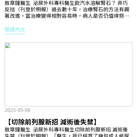
敖章鐘醫生 泌尿外科專科醫生飲汽水溶解腎石？ 弄巧
結構都不一樣，醫生可在「3D醫學影像重建技術」協助
反拙（刊登於明報）過去數十年，治療腎石的方法有顯
下，順利完成這項複雜手術。透過重建技術，病人的整
著改進。當治療變得相對容易時，病人是否仍值得努力
個腎臟結構、腫瘤位置及其周邊組織包括血管分支等，
預防結石復發呢？答案是肯定的。結石卡輸尿管阻尿流
均可以透過三維影像（圖）甚至實體模型的方式呈現。
致腎絞痛 大眾認知會造成急性腎絞痛的「腎石」，實為
閱讀內文
醫生能準確直視腫瘤與毗鄰重要組織結構的關係，術前
由腎臟跌落至輸尿管內的結石。當結石卡在輸尿管時，
仔細了解腫瘤位置及其供應血管，從而更精確地制訂手
阻礙尿液正常流動而形成劇烈痛楚。病人往往形容腎絞
術計劃，也可借助它在術前與病人及家屬有效溝通。
痛的疼痛程度堪比「生仔」，痛至輾轉反側，大汗淋
漓，倒地不起的病人為數不少。雖然現在治療尿路結石
的方法很有效，但研究顯示，經歷過一次尿路結石的病
人，終生復發率可達60%至80%。沒有病人會想再一次
經歷分娩級的痛楚，故如文章開首所述，預防結石復發
至為重要。知己知彼，我們先了解結石是如何在體內形
成。結石由尿液中的溶解物如鈣、草酸鹽、磷酸鹽、尿
酸或鈉等因過於濃縮沉積而成。這些結石會在腎臟內形
成並逐漸增大，可能脫落並通過尿液排出體外，體積太
大而未能排走的便會卡在輸尿管並堵塞尿流，引發腎絞
2025-05-06
痛。因此，避免上述物質在尿液中濃度過高，便是預防
結石的不二法門。病人能從飲食習慣上下工夫，包括：
【切除前列腺新招 減術後失禁】
1. 攝充足水分 每天飲用足夠水分（建議一日進水量不少
敖章鐘醫生 泌尿外科專科醫生切除前列腺新招 減術後
於2.5至3公升），可稀釋尿液中的礦物質及確保排尿量
失禁（刊登於明報）「醫生，我已經買了幾包成人紙尿