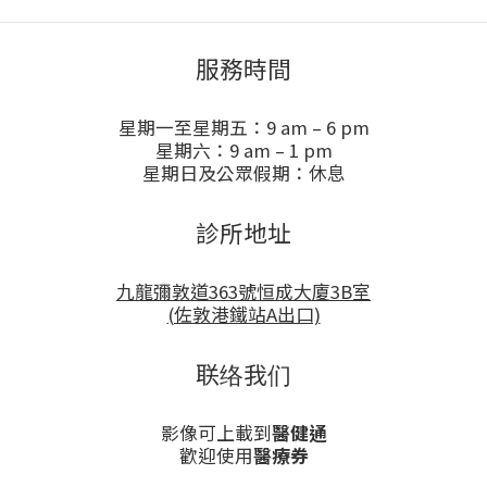
紀, 身體狀況以及前列腺癌期數, 醫生會為病人制定切合
的治療方案. 早期前列腺癌患者可接受手術或電療達至根
治效果. 而晚期前列腺癌病人可接受荷爾蒙治療和配合新
服務時間
式口服荷爾蒙藥物或化療以有效控制病情.早期至中期前
列腺癌可透過微創手術切除而達致根治效果. 泌尿科醫生
星期一至星期五：9 am – 6 pm
會用機械臂輔助, 更精準地進行前列腺全切除. 比較傳統
星期六：9 am – 1 pm
手術, 病人出血情況、痛楚乃至康復情況都有大大改善.
星期日及公眾假期：休息
男士時常忙於工作，容易忽視健康. 超過50歲男士應定時
進行前列腺健康檢查，有家族病史或高危因素例如食
煙，更應留意小便期間發生的改變，如有異樣應及早求
診所地址
醫. 撰文：泌尿科專科醫生 – 敖章鐘醫生
九龍彌敦道363號恒成大廈3B室
(佐敦港鐵站A出口)
联络我们
影像可上載到
醫健通
歡迎使用
醫療券