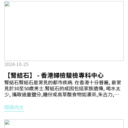
術方案. 早期腎癌透過手術切除治愈率超過九成. 手術方
案包括全腎切除或局部腎切除. 全腎切除是把整個腎臟連
帶腫瘤一併切除, 而局部腎切除則只是將腫瘤切除而保留
其餘正常腎組織. 研究發現如果腎腫瘤在7cm 或以下，
全腎切除與局部腎癌切除的治癒率一樣. 除此以外, 局部
腎切除更可以保留更多正常腎組織給病人, 防止或延遲患
者將來出現慢性腎功能衰竭的機會，減低將來需要洗腎
風險，對患者長遠心血管功能較好，存活率也有改善.目
前局部腎切除手術可透過微創腹腔鏡或機械臂輔助腹腔
鏡進行, 大大提高切除精準度及改善病人術後康復時
間. 撰文：泌尿科專科醫生 – 敖章鐘醫生(局部腎癌切除
2024-10-25
手術)
【腎結石】 - 香港婦檢駿檢專科中心
腎結石腎結石是常見的都市疾病. 在香港十分普遍, 最常
見於30至50歲男士.腎結石的成因包括家族遺傳, 喝水太
少, 攝取過量鹽分,糖份或高草酸食物如濃茶,朱古力,果
仁或菠菜等. 常見的腎結石成份有草酸鈣, 磷酸鈣及尿酸
結石.當結石較細小時可能不會出現症狀, 但結石持續增
閱讀內文
長或從腎臟跌落輸尿管. 而結石卡在輸尿管時會造成阻
塞, 引致病人腰部劇痛,反胃及作嘔等. 結石在體內移動時
也可能會刮傷泌尿道造成血尿情況,甚至出現發燒發冷等