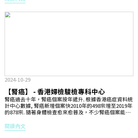
會出現同前列腺肥大相似事情況, 包括尿急尿頻,小便緩
的過度活化可能導致自體免疫反應，影響其他器官和系
慢或夜尿問題. 晚期前列腺癌病人可能出現疲倦, 骨痛,
統，例如腸胃道、肝臟和內分泌系統。這可能會導致症
消瘦甚至血尿等症狀.腎結石腎結石是常見的都市疾病.
狀如腹瀉、肝功能異常和甲狀腺功能失調等。 腎癌的治
當結石較細小時可能不會出現症狀, 但結石持續增長或從
療方式各有其副作用，因此患者在接受治療時應與醫生
腎臟跌落輸尿管. 而結石卡在輸尿管時會造成阻塞, 引致
保持良好的溝通，及時反映任何不適，以便及時調整治
病人腰部劇痛,反胃及作嘔等. 結石在體內移動時也可能
療計劃。
會刮傷泌尿道造成血尿情況,甚至出現發燒發冷等等.撰
文：泌尿科專科醫生 – 敖章鐘醫生
2024-10-29
【腎癌】 - 香港婦檢駿檢專科中心
腎癌過去十年，腎癌個案按年遞升. 根據香港癌症資料統
計中心數據, 腎癌新增個案快2010年的498宗增至2019年
的878宗. 隨著身體檢查愈來愈普及，不少腎癌個案能在
早期被發現. 新症患者大多在40歲以上，其中以65 -75歲
達最高峰. 風險因素包括吸煙, 遺傳, 高血壓, 肥胖以及長
閱讀內文
期接受洗腎.醫生會用電腦掃描去評估腎癌期數及制定手