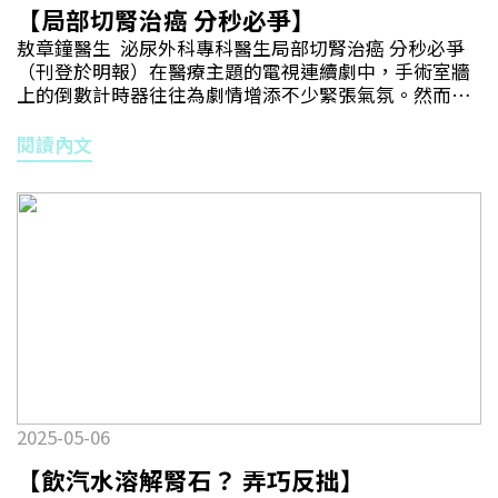
【局部切腎治癌 分秒必爭】
敖章鐘醫生 泌尿外科專科醫生局部切腎治癌 分秒必爭
（刊登於明報）在醫療主題的電視連續劇中，手術室牆
上的倒數計時器往往為劇情增添不少緊張氣氛。然而現
實生活中，此類爭分奪秒的手術不是太多，微創腎臟局
部切除術是其中之一。限時30分鐘 減腎衰竭風險近年研
閱讀內文
究表明，腫瘤大小為4厘米或以下的第一期腎癌，局部腎
臟切除和全腎切除的治癒率相等。局部腎臟切除的主要
目標是在切除腫瘤的同時，盡可能保留其餘正常腎組
織，以減低患者未來出現腎功能衰竭或需要洗腎的風
險。因此，對於腎功能不正常或有三高問題的病人，醫
生更傾向於選擇局部腎臟切除。先重建3D影像 再做微創
手術不過，局部腎臟切除的難度較全腎切除為高，因為
手術時醫生要盡可能保留腫瘤以外的腎組織，需要在腎
門找到腎臟動脈，使用血管夾夾住，讓腎臟暫時停止供
血。接着醫生需在30分鐘內完成腫瘤切除、止血及縫合
血管等步驟，以避免腎臟因長時間缺血而導致功能受
損。即使現在有微創手術運用機械臂技術（儀器具高達
2025-05-06
720度旋轉角度和多個關節），讓醫生能在狹小空間內靈
活操作，但面對如此分秒必爭的手術，精準的術前評估
【飲汽水溶解腎石？ 弄巧反拙】
無疑十分重要。知己知彼，由於每個病人的腎臟或腫瘤