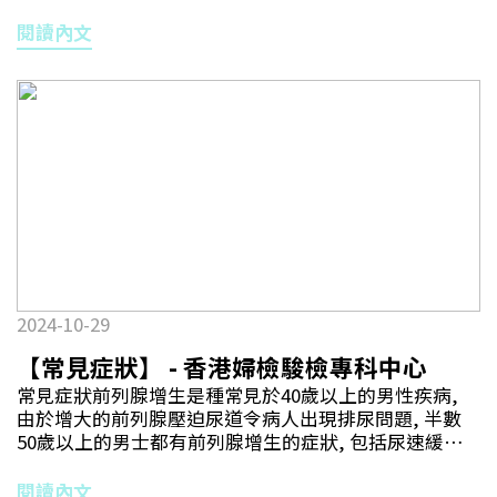
選擇。這些治療方法雖然能夠有效控制腫瘤的生長和擴
鈉和低蛋白的飲食，並增加水果和蔬菜的攝入量。在生
否有明顯的健康問題，超過50歲的男性應定期進行前列
散，但也可能產生一定副作用。 Q1：腎癌手術有何風
閱讀內文
活習慣方面，根據自身的身體狀況進行適度的運動，同
腺健康檢查，及早識別和處理潛在的健康隱患，並採取
險？A：早期腎癌以局部腎臟切除為主要手術方案，多數
時應保持健康穩定的作息。 5. 戒煙和限制酒精：吸煙和
有效的治療措施，保障男性的整體健康。
以微創腹腔鏡或機械臂輔助微創方法進行，目標為完整
過量飲酒與多種癌症的復發風險增加有關，戒煙可以顯
切除腎臟癌細胞並保留大部分正常腎臟組織，減低患者
著降低癌症復發的風險。 6. 免疫治療：對於第三期腎癌
將來出現腎功能衰退，改善存活率。 不過局部腎臟切除
患者，術後輔助免疫治療有助對抗腫瘤細胞，可有效降
手術複雜性較高，因此風險也比全腎切除高。主要風險
低癌症復發風險。然而，這種治療也可能伴隨免疫反應
為出血或尿滲風險。腎臟有大量血液流過，局部切除
等副作用和風險，因此患者應遵循醫生的建議接受治
後，出血風險一般為5－8%，多數發生於術後首24小
療。 腎癌患者應嚴格遵循醫生制定的治療方案，並保持
時。嚴重出血或需要接受止血手術的風險則少於3%。
健康的生活習慣。良好的日常護理不僅能減少腎臟的負
如果腫瘤已入侵腎盂（尿液收集位置），切除過程有可
擔，還有助預後良好。如果對腎癌有任何疑問，建議諮
能需要打開尿液傳送管道。雖然醫生會用針線作縫合，
詢專業醫生的意見。
但術後亦有3－5%機會出現腎臟缺口尿滲情況，可能引
發術後發燒、腹痛或小便持續出血。 Q2：腎癌治療方法
2024-10-29
有甚麼副作用？A：1. 射頻消灼／冷凍治療（針對不適合
切除手術或麻醉風險過高的患者）：患者術後可能會感
【常見症狀】 - 香港婦檢駿檢專科中心
到治療區域疼痛或不適，這種感覺通常是輕微到中等程
常見症狀前列腺增生是種常見於40歲以上的男性疾病,
度，並可能持續幾天。此外，治療區域可能會出現腫
由於增大的前列腺壓迫尿道令病人出現排尿問題, 半數
脹、紅腫或淤血，這些情況通常會在一段時間內自行改
50歲以上的男士都有前列腺增生的症狀, 包括尿速緩慢,
善。 2. 混合免疫治療配合標靶藥：患者可能會出現發
尿流細弱,尿急尿頻以及夜尿等等前列腺癌為香港男士第
燒、寒顫、疲勞和肌肉疼痛等免疫反應。普遍亦會出現
三大最常見腫瘤, 早期前列腺癌沒有明顯症狀, 病人可能
閱讀內文
消化不良、皮疹、瘙癢或乾燥等問題。此外，免疫系統