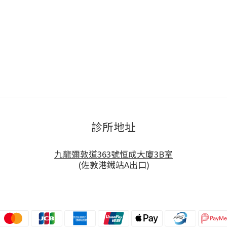
診所地址
九龍彌敦道363號恒成大廈3B室
(佐敦港鐵站A出口)