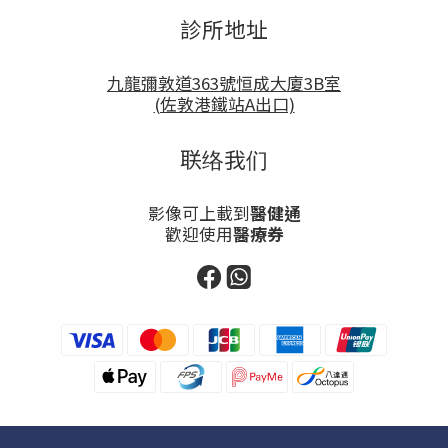
診所地址
九龍彌敦道363號恒成大廈3B室
(佐敦港鐵站A出口)
联络我们
影像可上載到
醫健通
歡迎使用
醫療券