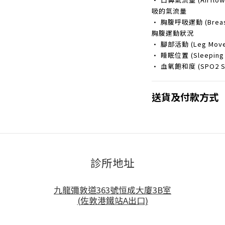
吸的氣流量
• 胸腹呼吸運動 (Breast 
胸腹運動狀況
• 腳部活動 (Leg M
• 睡眠位置 (Sleepin
• 血氧飽和度 (SPO2 S
送貨及付款方式
診所地址
九龍彌敦道363號恒成大廈3B室
(佐敦港鐵站A出口)