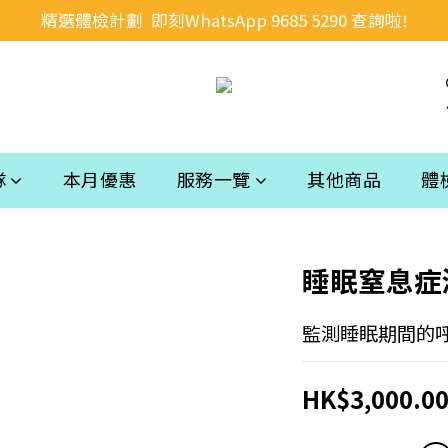
精選體檢計劃  即刻WhatsApp 9685 5290 查詢啦!
隊
本月優惠
服務一覽
其他商品
體
睡眠窒息症
監測睡眠期間的
HK$3,000.0