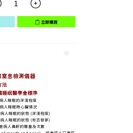
立即購買
眠窒息檢測儀器
方法
國睡眠醫學會標準
 檢查病人睡眠的深淺程度
 檢查病人睡眠時心臟情況
 檢查病人睡眠的狀態 (深淺程度)
 檢查病人睡眠的狀態 (有否發夢)
 – 檢查病人鼻鼾的聲量及次數
 of mouth and nose) – 檢查病人口鼻呼