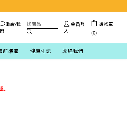
購物車
聯絡我
會員登
們
入
(0)
檢前準備
健康札記
聯絡我們
認。