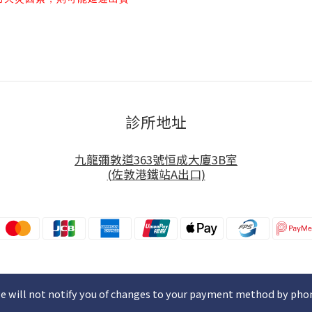
診所地址
九龍彌敦道363號恒成大廈3B室
(佐敦港鐵站A出口)
e will not notify you of changes to your payment method by pho