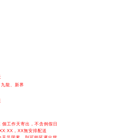
天
、九龍、新界
天
X 個工作天寄出，不含例假日
 XX:XX，XX無安排配送
力天災因素，則可能延遲出貨