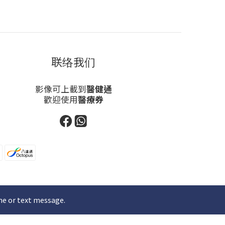
联络我们
影像可上載到
醫健通
歡迎使用
醫療券
ne or text message.