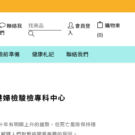
購物車
聯絡我
會員登
們
入
(0)
檢前準備
健康札記
聯絡我們
港婦檢駿檢專科中心
十年有明顯上升的趨勢，但死亡風險保持穩
，解釋人們對腎癌聞風喪膽的原因。