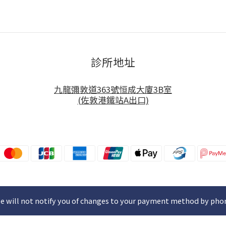
診所地址
九龍彌敦道363號恒成大廈3B室
(佐敦港鐵站A出口)
e will not notify you of changes to your payment method by pho