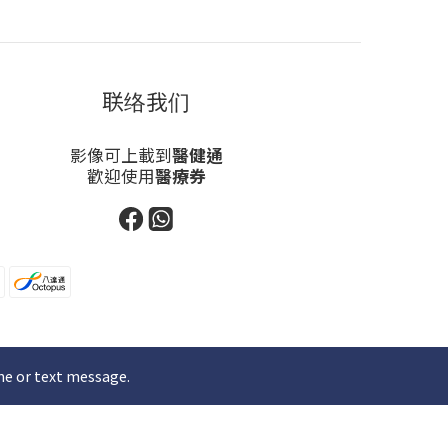
联络我们
影像可上載到
醫健通
歡迎使用
醫療券
ne or text message.