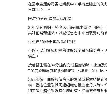
在醫療主題的電視連續劇中，手術室牆上的倒
是其中之一。
限時30分鐘 減腎衰竭風險
近年研究表明，腫瘤大小為4厘米或以下的第
其餘正常腎組織，以減低患者未來出現腎功能
先重建3D影像 再做微創手術
不過，局部腎臟切除的難度較全腎切除為高，
供血。
接着醫生需在30分鐘內完成腫瘤切除、止血
720度旋轉角度和多個關節），讓醫生能在狹
知己知彼，由於每個病人的腎臟或腫瘤結構都
構、腫瘤位置及其周邊組織包括血管分支等，
細了解腫瘤位置及其供應血管，從而更精確地