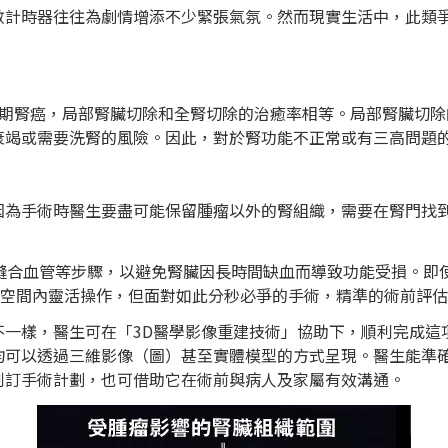
數計時器往往為劇情增添不少緊張氣氛。然而現實生活中，此類
一期腎癌，局部腎臟切除和全腎切除的治癒率相等。局部腎臟切
衰竭或需要洗腎的風險。因此，對於腎功能不正常或有三高問題
因為手術時醫生要盡可能保留腫瘤以外的腎組織，需要在腎門找
及縫合血管等步驟，以避免腎臟因長時間缺血而導致功能受損。即
小空間內靈活操作，但面對如此分秒必爭的手術，精準的術前評
不一樣，醫生可在「3D醫學影像重建技術」協助下，順利完成這
均可以透過三維影像（圖）甚至實體模型的方式呈現。醫生能準
制訂手術計劃，也可借助它在術前與病人及家屬有效溝通。