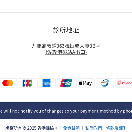
診所地址
九龍彌敦道363號恒成大廈3B室
(佐敦港鐵站A出口)
e will not notify you of changes to your payment method by pho
版權所有 © 2025 香港婦檢。｜
免責聲明
｜
私隱政策
｜
條款及細則