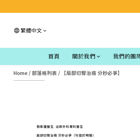
繁體中文
首頁
關於我們
我們的團
Home
/
部落格列表
/
【局部切腎治癌 分秒必爭】
敖章鐘醫生 泌尿外科專科醫生
局部切腎治癌 分秒必爭（刊登於明報）