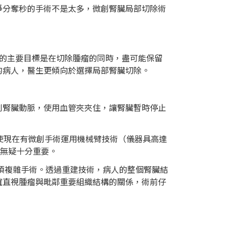
爭分奪秒的手術不是太多，微創腎臟局部切除術
除的主要目標是在切除腫瘤的同時，盡可能保留
的病人，醫生更傾向於選擇局部腎臟切除。
到腎臟動脈，使用血管夾夾住，讓腎臟暫時停止
使現在有微創手術運用機械臂技術（儀器具高達
估無疑十分重要。
項複雜手術。透過重建技術，病人的整個腎臟結
確直視腫瘤與毗鄰重要組織結構的關係，術前仔