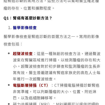
紹腎癌診斷的常用方法，這些方法可以幫助醫生確定腫
瘤的存在、位置和擴散程度。
Q1：腎癌有甚麼診斷方法？
醫學影像檢查
醫學影像檢查是腎癌診斷的首選方法之一。常用的影像
檢查包括：
超聲波檢查
：這是一種無創的檢查方法，通過聲波
波束在腎臟區域進行掃描，以檢測腫瘤的存在和大
小。超聲波檢查對於初步篩查和監測腫瘤的生長非
常有效，醫生普遍建議有腎癌家族史的高危人士每
年進行一次超聲波檢查。
電腦斷層掃描（CT）
：CT掃描電腦掃描診斷腎癌
非常準確，可以判斷腫瘤的大小、位置、附近淋
巴，以及癌細胞轉移等。
磁力共振掃描（MRI）：MRI掃描可以提供詳細的