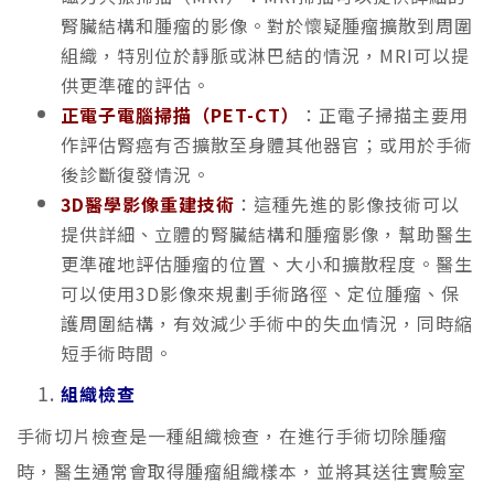
腎臟結構和腫瘤的影像。對於懷疑腫瘤擴散到周圍
組織，特別位於靜脈或淋巴結的情況，MRI可以提
供更準確的評估。
正電子電腦掃描（PET-CT）
：正電子掃描主要用
作評估腎癌有否擴散至身體其他器官；或用於手術
後診斷復發情況。
3D醫學影像重建技術
：這種先進的影像技術可以
提供詳細、立體的腎臟結構和腫瘤影像，幫助醫生
更準確地評估腫瘤的位置、大小和擴散程度。醫生
可以使用3D影像來規劃手術路徑、定位腫瘤、保
護周圍結構，有效減少手術中的失血情況，同時縮
短手術時間。
組織檢查
手術切片檢查是一種組織檢查，在進行手術切除腫瘤
時，醫生通常會取得腫瘤組織樣本，並將其送往實驗室