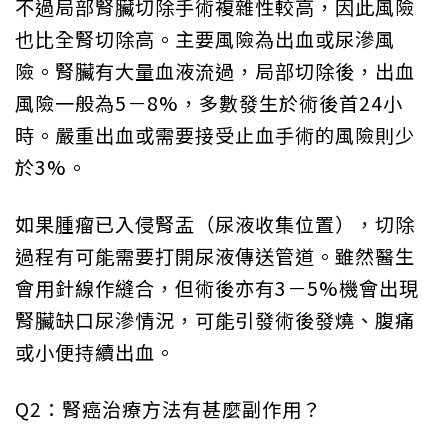
不過局部腎臟切除手術複雜性較高，因此風險
也比全腎切除高。主要風險為出血或尿滲風
險。腎臟有大量血液流過，局部切除後，出血
風險一般為5－8%，多數發生於術後首24小
時。嚴重出血或需要接受止血手術的風險則少
於3%。
如果腫瘤已入侵腎盂（尿液收集位置），切除
過程有可能需要打開尿液傳送管道。雖然醫生
會用針線作縫合，但術後亦有3－5%機會出現
腎臟缺口尿滲情況，可能引發術後發燒、腹痛
或小便持續出血。
Q2：腎癌治療方法有甚麼副作用？